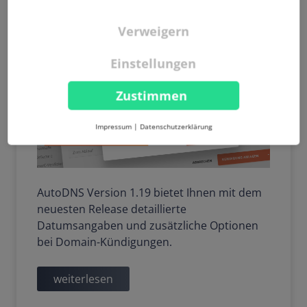
Neue Portfolio-Funktionen
& bessere Übersichtlichkeit
Verweigern
Einstellungen
Zustimmen
Impressum
|
Datenschutzerklärung
AutoDNS Version 1.19 bietet Ihnen mit dem
neuesten Release detaillierte
Datumsangaben und zusätzliche Optionen
bei Domain-Kündigungen.
weiterlesen