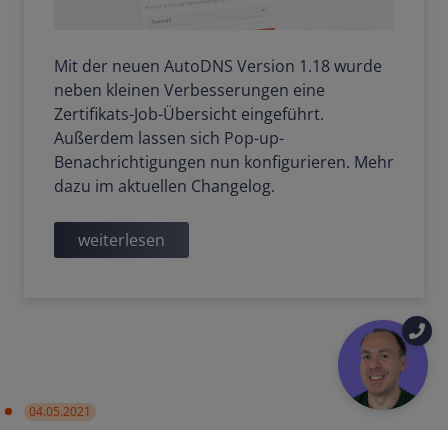
Mit der neuen AutoDNS Version 1.18 wurde
neben kleinen Verbesserungen eine
Zertifikats-Job-Übersicht eingeführt.
Außerdem lassen sich Pop-up-
Benachrichtigungen nun konfigurieren. Mehr
dazu im aktuellen Changelog.
weiterlesen
04.05.2021