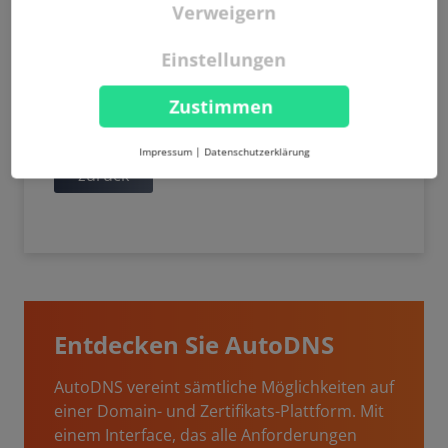
Verweigern
Einstellungen
Zustimmen
Impressum
|
Datenschutzerklärung
zurück
Entdecken Sie AutoDNS
AutoDNS vereint sämtliche Möglichkeiten auf
einer Domain- und Zertifikats-Plattform. Mit
einem Interface, das alle Anforderungen