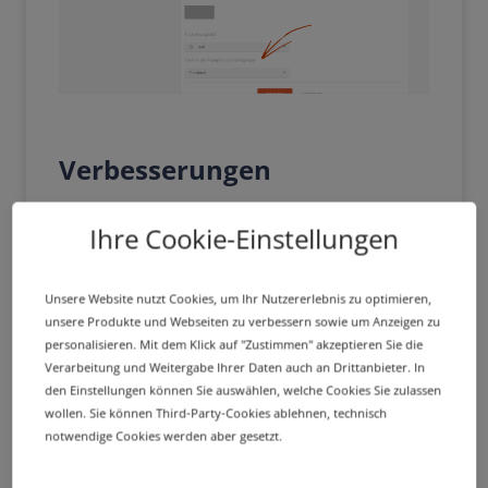
Verbesserungen
Ihre Cookie-Einstellungen
Umstellung der Pop-up-
Benachrichtigungen auf neues
Format
Unsere Website nutzt Cookies, um Ihr Nutzererlebnis zu optimieren,
unsere Produkte und Webseiten zu verbessern sowie um Anzeigen zu
Die Pop-up-Benachrichtigungen wurden auf
personalisieren. Mit dem Klick auf "Zustimmen" akzeptieren Sie die
ein neues einheitliches Format umgestellt.
Verarbeitung und Weitergabe Ihrer Daten auch an Drittanbieter. In
Die Benachrichtigungen sind zudem nach
den Einstellungen können Sie auswählen, welche Cookies Sie zulassen
Dringlichkeit farblich markiert.
wollen. Sie können Third-Party-Cookies ablehnen, technisch
notwendige Cookies werden aber gesetzt.