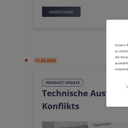
weiterlesen
Unsere W
zu verbe
die Vera
11.03.2022
auswähle
notwendi
PRODUCT UPDATE
Technische Auswirku
Konflikts