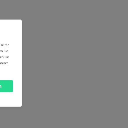
bseiten
en Sie
en Sie
hnisch
n