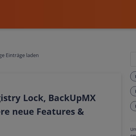
ge Einträge laden
gistry Lock, BackUpMX
ere neue Features &
Um
ge