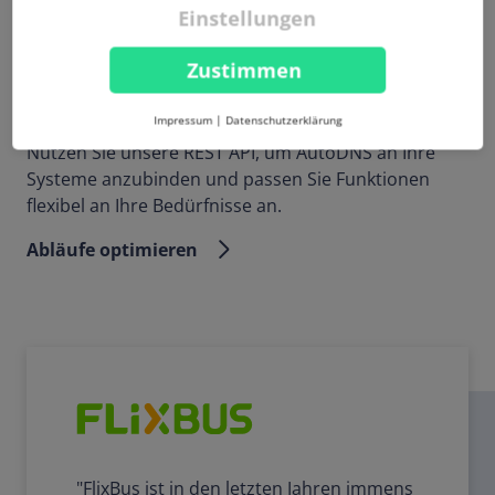
Einstellungen
Zustimmen
Impressum
|
Datenschutzerklärung
Nutzen Sie unsere REST API, um AutoDNS an Ihre
Systeme anzubinden und passen Sie Funktionen
flexibel an Ihre Bedürfnisse an.
Abläufe optimieren
"FlixBus ist in den letzten Jahren immens