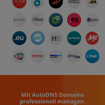
Mit AutoDNS Domains
professionell managen.