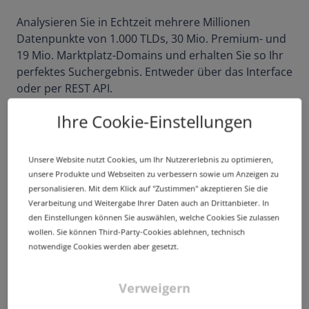
Analysieren Sie in Echtzeit mehrere Millionen
Datenpunkte von 1.000 TLDs, 30 Mio. Premium- und
19 Mio. Marktplatz-Domains und erhalten Sie so Ihr
perfektes Suchergebnis. Entweder über das Interface
oder per REST API.
Perfekte Domains finden
Ihre Cookie-Einstellungen
Unsere Website nutzt Cookies, um Ihr Nutzererlebnis zu optimieren,
REST API
unsere Produkte und Webseiten zu verbessern sowie um Anzeigen zu
Welten verbinden.
personalisieren. Mit dem Klick auf "Zustimmen" akzeptieren Sie die
An der richtigen Stelle.
Verarbeitung und Weitergabe Ihrer Daten auch an Drittanbieter. In
den Einstellungen können Sie auswählen, welche Cookies Sie zulassen
wollen. Sie können Third-Party-Cookies ablehnen, technisch
notwendige Cookies werden aber gesetzt.
Verweigern